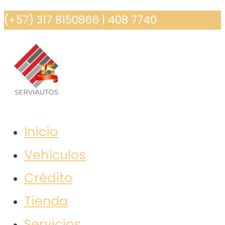
Saltar
(+57) 317 8150866 | 408 7740
al
contenido
Inicio
Concesionario de vehículos en
Serviautos
Medellín. Venta, compra y
Vehículos
financiación de todas las marcas. Tel
Crédito
317-8150866.
Tienda
Servicios